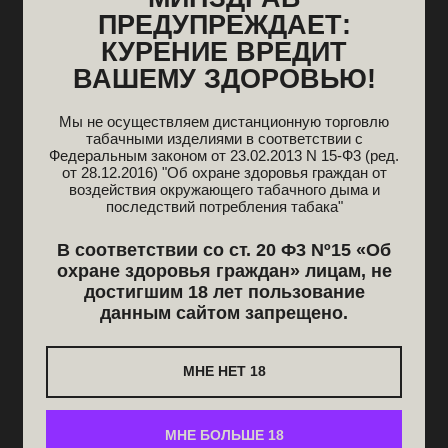
электронную
ПРЕДУПРЕЖДАЕТ:
«голову», которая
КУРЕНИЕ ВРЕДИТ
фиксируется на
ВАШЕМУ ЗДОРОВЬЮ!
любую шахту:
устройство
Мы не осуществляем дистанционную торговлю
обеспечивает
табачными изделиями в соответствии с
чистый,
Федеральным законом от 23.02.2013 N 15-Ф3 (ред.
стабильный
от 28.12.2016) "Об охране здоровья граждан от
воздействия окружающего табачного дыма и
нагрев и
последствий потребления табака"
постоянный вкус
без углей и дыма.
В соответствии со ст. 20 Ф3 Nº15 «Об
охране здоровья граждан» лицам, не
Особенности IMOTO:
достигшим 18 лет пользование
данным сайтом запрещено.
интеллектуальная система нагрева для
ровного жара;
компактный корпус и простота установки;
МНЕ НЕТ 18
идеален для тех, кто хочет
минимализм и
удобство
.
МНЕ БОЛЬШЕ 18